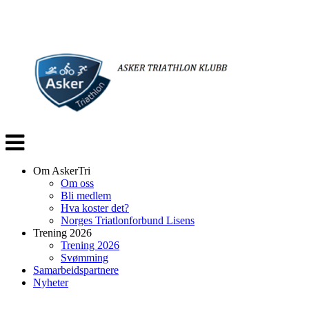
Veksle
navigasjon
Om AskerTri
Om oss
Bli medlem
Hva koster det?
Norges Triatlonforbund Lisens
Trening 2026
Trening 2026
Svømming
Samarbeidspartnere
Nyheter