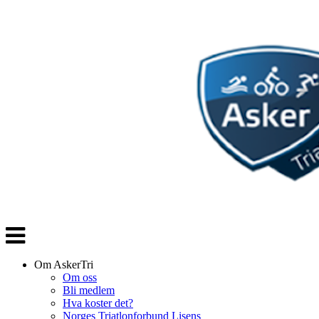
Veksle
navigasjon
Om AskerTri
Om oss
Bli medlem
Hva koster det?
Norges Triatlonforbund Lisens