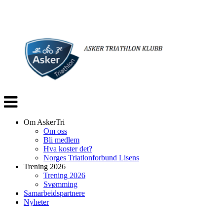
Veksle
navigasjon
Om AskerTri
Om oss
Bli medlem
Hva koster det?
Norges Triatlonforbund Lisens
Trening 2026
Trening 2026
Svømming
Samarbeidspartnere
Nyheter