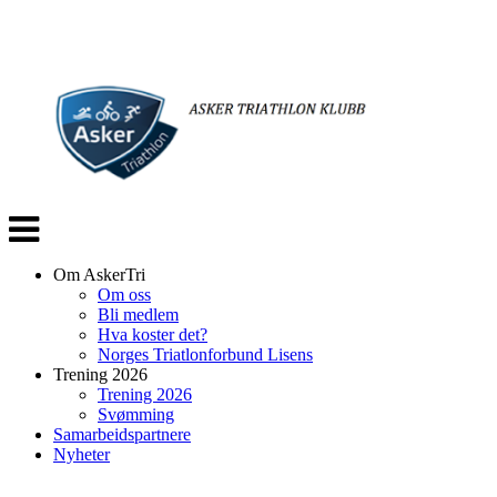
Veksle
navigasjon
Om AskerTri
Om oss
Bli medlem
Hva koster det?
Norges Triatlonforbund Lisens
Trening 2026
Trening 2026
Svømming
Samarbeidspartnere
Nyheter