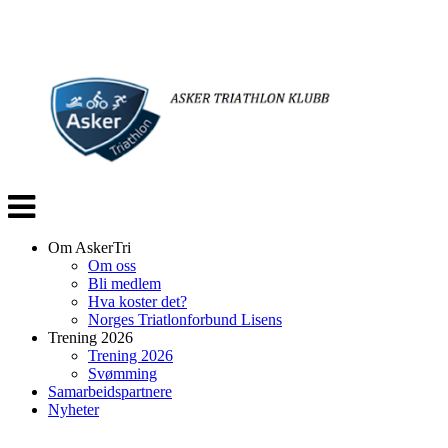
Veksle
navigasjon
Om AskerTri
Om oss
Bli medlem
Hva koster det?
Norges Triatlonforbund Lisens
Trening 2026
Trening 2026
Svømming
Samarbeidspartnere
Nyheter